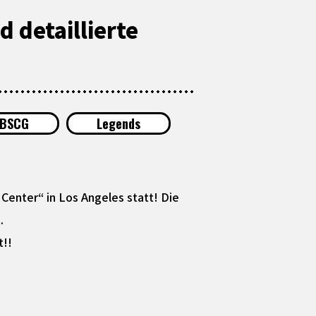
detaillierte
BSCG
Legends
enter“ in Los Angeles statt! Die
.
t!!