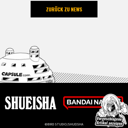
ZURÜCK ZU NEWS
©BIRD STUDIO/SHUEISHA