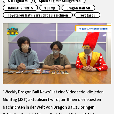
S.H.Figuarts
Spielzeug mit Süßigkeiten
SPECIALS
BANDAI SPIRITS
V Jump
Dragon Ball SD
Toyotarou hat's versucht zu zeichnen
Toyotarou
INFOS
LANGUAGE
JP
EN
FR
DE
ES
"Weekly Dragon Ball News" ist eine Videoserie, die jeden
Montag (JST) aktualisiert wird, um Ihnen die neuesten
Nachrichten in der Welt von Dragon Ball zu bringen!