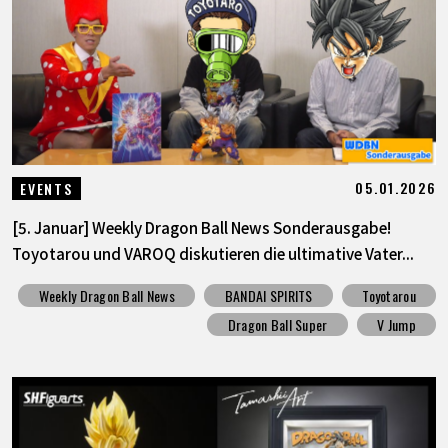
SPECIALS
INFOS
LANGUAGE
05.01.2026
EVENTS
JP
EN
FR
DE
ES
[5. Januar] Weekly Dragon Ball News Sonderausgabe!
Toyotarou und VAROQ diskutieren die ultimative Vater...
Weekly Dragon Ball News
BANDAI SPIRITS
Toyotarou
Dragon Ball Super
V Jump