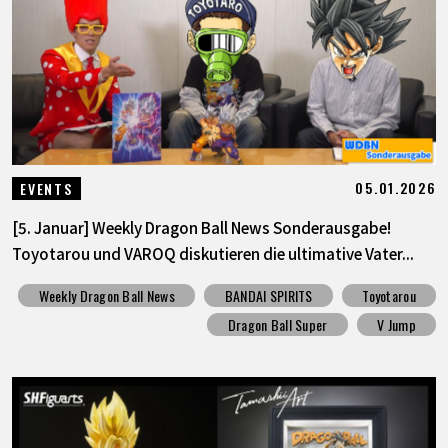
SPECIALS
INFOS
LANGUAGE
05.01.2026
EVENTS
JP
EN
FR
DE
ES
[5. Januar] Weekly Dragon Ball News Sonderausgabe!
Toyotarou und VAROQ diskutieren die ultimative Vater...
Weekly Dragon Ball News
BANDAI SPIRITS
Toyotarou
Dragon Ball Super
V Jump