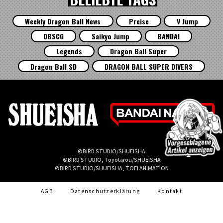
Weekly Dragon Ball News
Preise
V Jump
DBSCG
Saikyo Jump
BANDAI
Legends
Dragon Ball Super
Dragon Ball SD
DRAGON BALL SUPER DIVERS
©BIRD STUDIO/SHUEISHA
©BIRD STUDIO, Toyotarou/SHUEISHA
©BIRD STUDIO/SHUEISHA, TOEI ANIMATION
AGB
Datenschutzerklärung
Kontakt