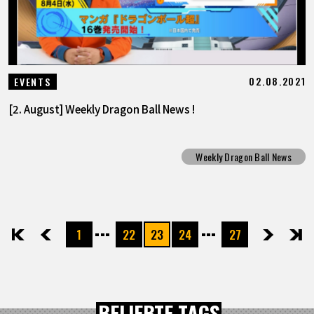
02.08.2021
EVENTS
[2. August] Weekly Dragon Ball News !
Weekly Dragon Ball News
1
22
23
24
27
先頭
前へ
次へ
最後
BELIEBTE TAGS