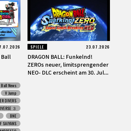
7.07.2026
SPIELE
23.07.2026
 Ball
DRAGON BALL: Funkelnd!
ZEROs neuer, limitsprengender
NEO- DLC erscheint am 30. Jul...
 Ball News
V Jump
ER DIVERS
OVERSE ３
BNE
F SAIYANS
ANPRESTO