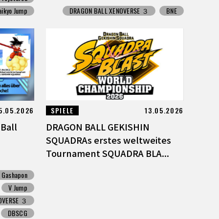
aikyo Jump
DRAGON BALL XENOVERSE ３
BNE
5.05.2026
SPIELE
13.05.2026
Ball
DRAGON BALL GEKISHIN
SQUADRAs erstes weltweites
Tournament SQUADRA BLA...
Gashapon
V Jump
OVERSE ３
DBSCG