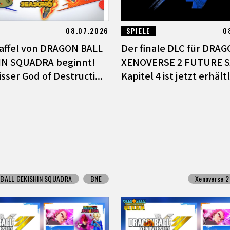
08.07.2026
SPIELE
0
Staffel von DRAGON BALL
Der finale DLC für DRA
IN SQUADRA beginnt!
XENOVERSE 2 FUTURE 
sser God of Destructi...
Kapitel 4 ist jetzt erhält
BALL GEKISHIN SQUADRA
BNE
Xenoverse 2