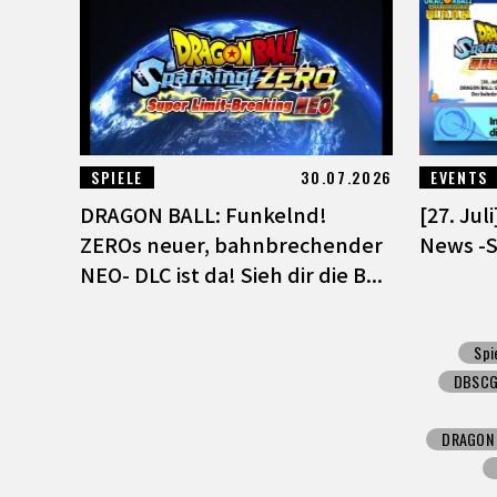
SPIELE
30.07.2026
EVENTS
DRAGON BALL: Funkelnd!
[27. Jul
ZEROs neuer, bahnbrechender
News -
NEO- DLC ist da! Sieh dir die B...
Spi
DBSC
DRAGON 