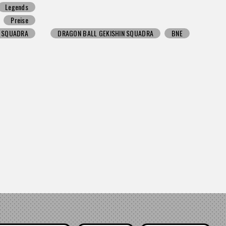
Legends
Preise
N SQUADRA
DRAGON BALL GEKISHIN SQUADRA
BNE