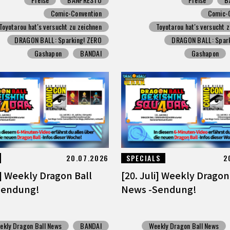
Comic-Convention
Comic-
Toyotarou hat's versucht zu zeichnen
Toyotarou hat's versucht 
DRAGON BALL: Sparking! ZERO
DRAGON BALL: Spark
Gashapon
BANDAI
Gashapon
20.07.2026
SPECIALS
2
i] Weekly Dragon Ball
[20. Juli] Weekly Dragon
Sendung!
News -Sendung!
ekly Dragon Ball News
BANDAI
Weekly Dragon Ball News