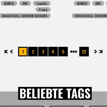
BANDAI
BNE
Legends
BANDAI
BNE
Preise
DRAGON BALL GEKISHIN SQUADRA
DRAGON BALL GEKISHI
先頭
前へ
1
2
3
4
5
22
次へ
最後
BELIEBTE TAGS