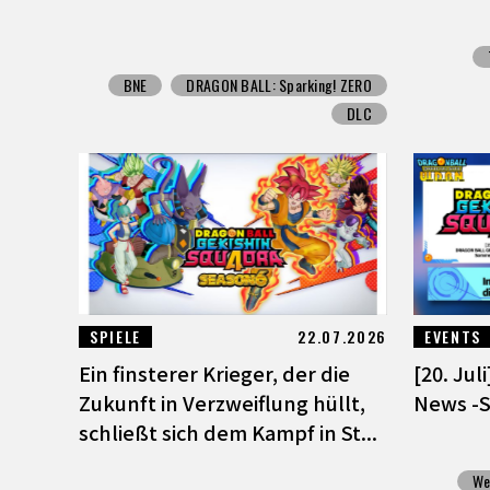
BNE
DRAGON BALL: Sparking! ZERO
DLC
SPIELE
22.07.2026
EVENTS
Ein finsterer Krieger, der die
[20. Jul
Zukunft in Verzweiflung hüllt,
News -
schließt sich dem Kampf in St...
We