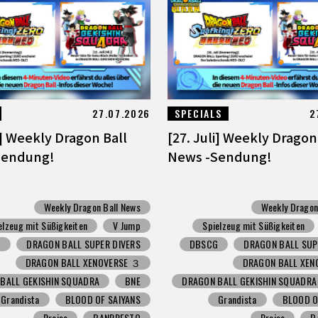
27.07.2026
SPECIALS
2
i] Weekly Dragon Ball
[27. Juli] Weekly Dragon
Sendung!
News -Sendung!
Weekly Dragon Ball News
Weekly Dragon
elzeug mit Süßigkeiten
V Jump
Spielzeug mit Süßigkeiten
G
DRAGON BALL SUPER DIVERS
DBSCG
DRAGON BALL SUP
DRAGON BALL XENOVERSE ３
DRAGON BALL XEN
BALL GEKISHIN SQUADRA
BNE
DRAGON BALL GEKISHIN SQUADRA
Grandista
BLOOD OF SAIYANS
Grandista
BLOOD O
Preise
BANPRESTO
Preise
B