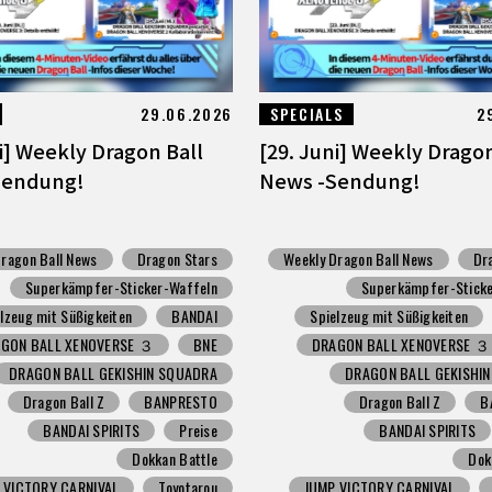
29.06.2026
SPECIALS
2
ni] Weekly Dragon Ball
[29. Juni] Weekly Dragon
Sendung!
News -Sendung!
ragon Ball News
Dragon Stars
Weekly Dragon Ball News
Dr
Superkämpfer-Sticker-Waffeln
Superkämpfer-Sticke
lzeug mit Süßigkeiten
BANDAI
Spielzeug mit Süßigkeiten
GON BALL XENOVERSE ３
BNE
DRAGON BALL XENOVERSE ３
DRAGON BALL GEKISHIN SQUADRA
DRAGON BALL GEKISHI
Dragon Ball Z
BANPRESTO
Dragon Ball Z
B
BANDAI SPIRITS
Preise
BANDAI SPIRITS
Dokkan Battle
Dok
 VICTORY CARNIVAL
Toyotarou
JUMP VICTORY CARNIVAL