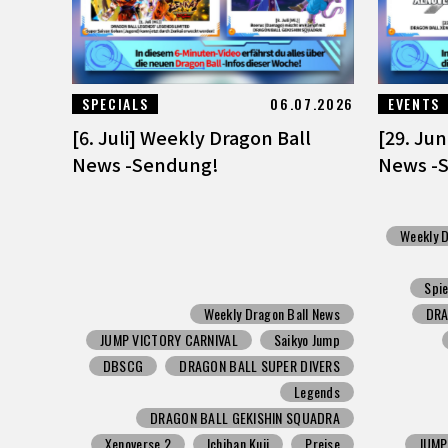
SPECIALS
06.07.2026
EVENTS
[6. Juli] Weekly Dragon Ball
[29. Ju
News -Sendung!
News -
Weekly D
Spie
Weekly Dragon Ball News
DRA
JUMP VICTORY CARNIVAL
Saikyo Jump
DBSCG
DRAGON BALL SUPER DIVERS
Legends
DRAGON BALL GEKISHIN SQUADRA
Xenoverse 2
Ichiban Kuji
Preise
JUMP