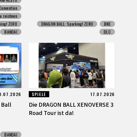
Convention
zu zeichnen
ing! ZERO
DRAGON BALL: Sparking! ZERO
BNE
BANDAI
DLC
0.07.2026
SPIELE
17.07.2026
 Ball
Die DRAGON BALL XENOVERSE 3
Road Tour ist da!
BANDAI