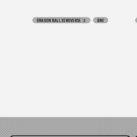
DRAGON BALL XENOVERSE ３
BNE