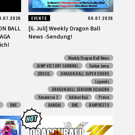
8.07.2026
EVENTS
06.07.2026
GON BALL
[6. Juli] Weekly Dragon Ball
SAGA
News -Sendung!
lich!
Weekly Dragon Ball News
JUMP VICTORY CARNIVAL
Saikyo Jump
DBSCG
DRAGON BALL SUPER DIVERS
Legends
DRAGON BALL GEKISHIN SQUADRA
Xenoverse 2
Ichiban Kuji
Preise
BNE
BANDAI
BNE
BANPRESTO