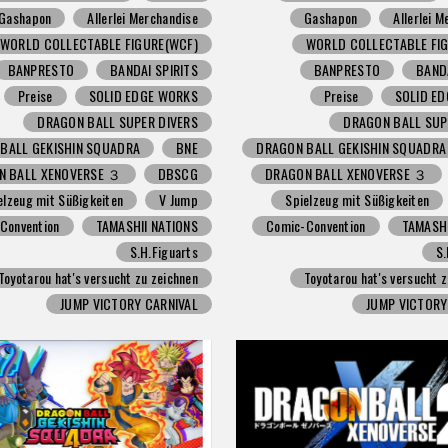
Gashapon
Allerlei Merchandise
Gashapon
Allerlei 
WORLD COLLECTABLE FIGURE(WCF)
WORLD COLLECTABLE FI
BANPRESTO
BANDAI SPIRITS
BANPRESTO
BANDA
Preise
SOLID EDGE WORKS
Preise
SOLID E
DRAGON BALL SUPER DIVERS
DRAGON BALL SUP
BALL GEKISHIN SQUADRA
BNE
DRAGON BALL GEKISHIN SQUADRA
N BALL XENOVERSE ３
DBSCG
DRAGON BALL XENOVERSE ３
elzeug mit Süßigkeiten
V Jump
Spielzeug mit Süßigkeiten
Convention
TAMASHII NATIONS
Comic-Convention
TAMASHI
S.H.Figuarts
S.
Toyotarou hat's versucht zu zeichnen
Toyotarou hat's versucht 
JUMP VICTORY CARNIVAL
JUMP VICTORY