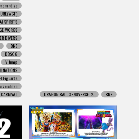
Merchandise
GURE(WCF)
I SPIRITS
DGE WORKS
ER DIVERS
BNE
DBSCG
V Jump
I NATIONS
H.Figuarts
zu zeichnen
 CARNIVAL
DRAGON BALL XENOVERSE ３
BNE