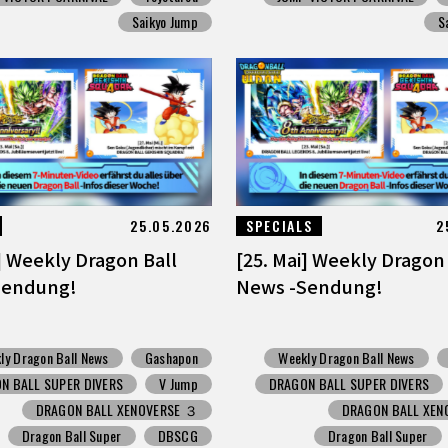
Saikyo Jump
S
25.05.2026
SPECIALS
2
i] Weekly Dragon Ball
[25. Mai] Weekly Dragon 
Sendung!
News -Sendung!
ly Dragon Ball News
Gashapon
Weekly Dragon Ball News
N BALL SUPER DIVERS
V Jump
DRAGON BALL SUPER DIVERS
DRAGON BALL XENOVERSE ３
DRAGON BALL XEN
Dragon Ball Super
DBSCG
Dragon Ball Super