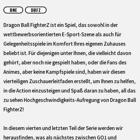
SPECIALS
BNE
DBFZ
INFOS
Dragon Ball FighterZ ist ein Spiel, das sowohl in der
wettbewerbsorientierten E-Sport-Szene als auch für
Gelegenheitsspiele im Komfort Ihres eigenen Zuhauses
LANGUAGE
beliebt ist. Für diejenigen unter Ihnen, die vielleicht davon
JP
EN
FR
DE
ES
gehört, aber noch nie gespielt haben, oder die Fans des
Animes, aber keine Kampfspiele sind, haben wir diesen
vierteiligen Zuschauerleitfaden erstellt, um Ihnen zu helfen,
in die Action einzusteigen und Spaß daran zu haben, all das
zu sehen Hochgeschwindigkeits-Aufregung von Dragon Ball
FighterZ!
In diesem vierten und letzten Teil der Serie werden wir
herausfinden, was als nächstes zwischen GO1 und