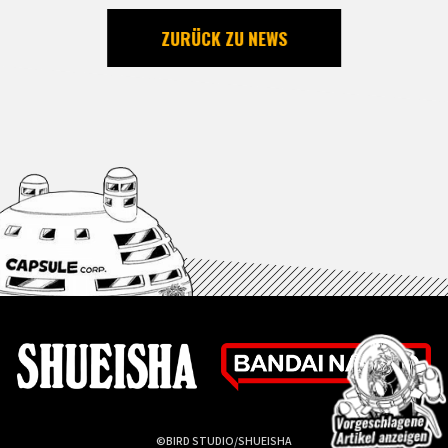
ZURÜCK ZU NEWS
©BIRD STUDIO/SHUEISHA