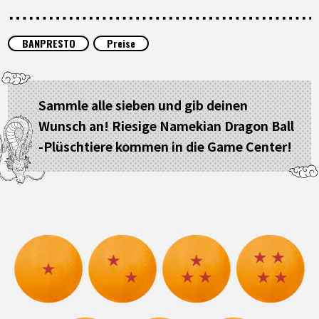
SPECIALS
BANPRESTO
Preise
INFOS
Sammle alle sieben und gib deinen
LANGUAGE
Wunsch an! Riesige Namekian Dragon Ball
JP
EN
FR
DE
ES
-Plüschtiere kommen in die Game Center!