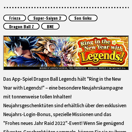
SPECIALS
Frieza
Super-Saiyan 2
Son Goku
INFOS
Dragon Ball Z
BNE
LANGUAGE
JP
EN
FR
DE
ES
Das App-Spiel Dragon Ball Legends hält "Ring in the New
Year with Legends!" – eine besondere Neujahrskampagne
mit tonnenweise tollen Inhalten!
Neujahrsgeschenktüten sind erhältlich über den exklusiven
Neujahrs-Login-Bonus, spezielle Missionen und das
"Frohes neues Jahr Raid 2022"-Event! Wenn Sie genügend
Silvester-Geschenktüten sammeln, können Sie sie zu ihrem