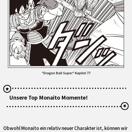
"Dragon Ball Super" Kapitel 77
Unsere Top Monaito Momente!
Obwohl Monaito ein relativ neuer Charakter ist, können wir