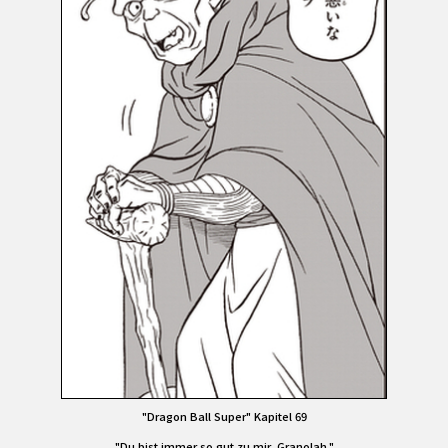
"Dragon Ball Super" Kapitel 69
"Du bist immer so gut zu mir, Granolah."