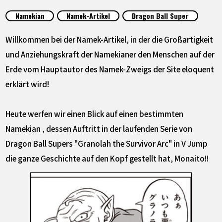
SPECIALS
Namekian
Namek-Artikel
Dragon Ball Super
INFOS
Willkommen bei der Namek-Artikel, in der die Großartigkeit
und Anziehungskraft der Namekianer den Menschen auf der
Erde vom Hauptautor des Namek-Zweigs der Site eloquent
LANGUAGE
erklärt wird!
JP
EN
FR
DE
ES
Heute werfen wir einen Blick auf einen bestimmten
Namekian , dessen Auftritt in der laufenden Serie von
Dragon Ball Supers "Granolah the Survivor Arc" in V Jump
die ganze Geschichte auf den Kopf gestellt hat, Monaito!!