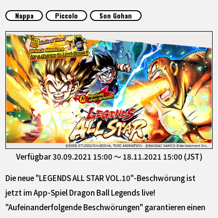
SPECIALS
Nappa
Piccolo
Son Gohan
INFOS
LANGUAGE
JP
EN
FR
DE
ES
Verfügbar 30.09.2021 15:00 ～ 18.11.2021 15:00 (JST)
Die neue "LEGENDS ALL STAR VOL.10"-Beschwörung ist
jetzt im App-Spiel Dragon Ball Legends live!
"Aufeinanderfolgende Beschwörungen" garantieren einen