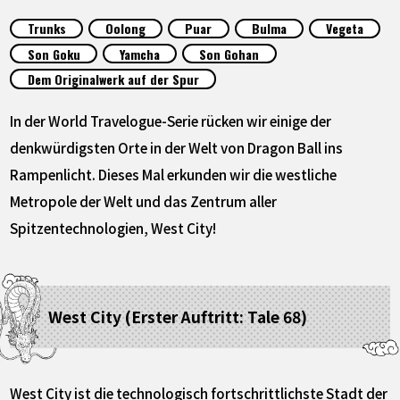
SPECIALS
Trunks
Oolong
Puar
Bulma
Vegeta
Son Goku
Yamcha
Son Gohan
INFOS
Dem Originalwerk auf der Spur
In der World Travelogue-Serie rücken wir einige der
LANGUAGE
denkwürdigsten Orte in der Welt von Dragon Ball ins
JP
EN
FR
DE
ES
Rampenlicht. Dieses Mal erkunden wir die westliche
Metropole der Welt und das Zentrum aller
Spitzentechnologien, West City!
West City (Erster Auftritt: Tale 68)
West City ist die technologisch fortschrittlichste Stadt der