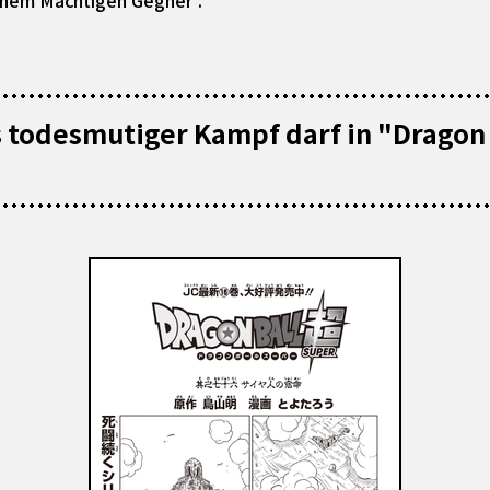
inem Mächtigen Gegner".
 todesmutiger Kampf darf in "Dragon 