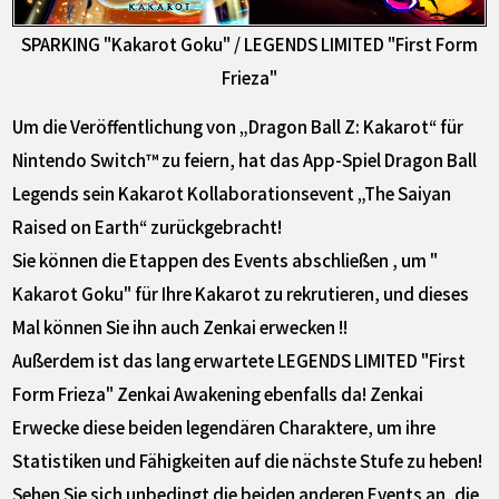
SPARKING "Kakarot Goku" / LEGENDS LIMITED "First Form
Frieza"
Um die Veröffentlichung von „Dragon Ball Z: Kakarot“ für
Nintendo Switch™ zu feiern, hat das App-Spiel Dragon Ball
Legends sein Kakarot Kollaborationsevent „The Saiyan
Raised on Earth“ zurückgebracht!
Sie können die Etappen des Events abschließen , um "
Kakarot Goku" für Ihre Kakarot zu rekrutieren, und dieses
Mal können Sie ihn auch Zenkai erwecken !!
Außerdem ist das lang erwartete LEGENDS LIMITED "First
Form Frieza" Zenkai Awakening ebenfalls da! Zenkai
Erwecke diese beiden legendären Charaktere, um ihre
Statistiken und Fähigkeiten auf die nächste Stufe zu heben!
Sehen Sie sich unbedingt die beiden anderen Events an, die