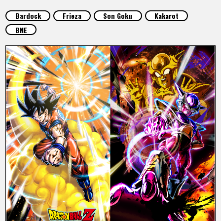
SPECIALS
Bardock
Frieza
Son Goku
Kakarot
BNE
INFOS
LANGUAGE
JP
EN
FR
DE
ES