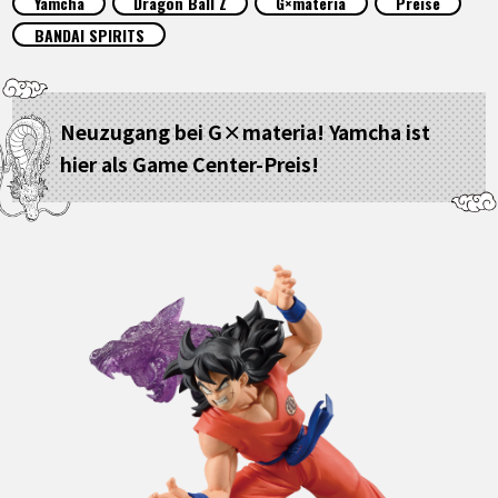
Yamcha
Dragon Ball Z
G×materia
Preise
SPECIALS
BANDAI SPIRITS
INFOS
Neuzugang bei G×materia! Yamcha ist
hier als Game Center-Preis!
LANGUAGE
JP
EN
FR
DE
ES