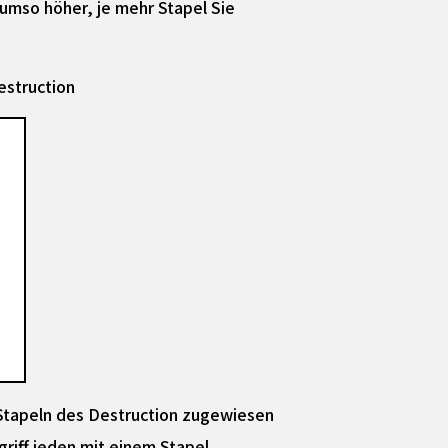
 umso höher, je mehr Stapel Sie
estruction
 Stapeln des Destruction zugewiesen
riff jeden mit einem Stapel