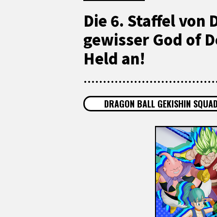
Die 6. Staffel v
gewisser God of D
Held an!
DRAGON BALL GEKISHIN SQUA