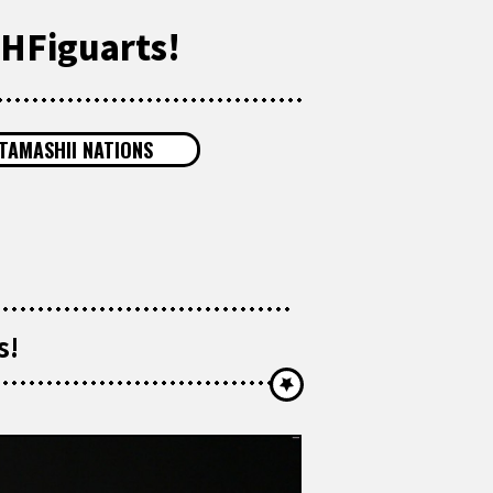
SHFiguarts!
TAMASHII NATIONS
s!