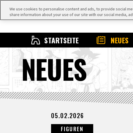
We use cookies to personalise content and ads, to provide social medi
share information about your use of our site with our social media, ad
STARTSEITE
NEUES
NEUES
05.02.2026
FIGUREN