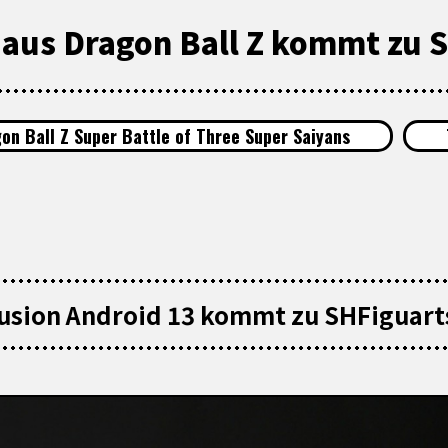
 aus Dragon Ball Z kommt zu 
on Ball Z Super Battle of Three Super Saiyans
usion Android 13 kommt zu SHFiguart