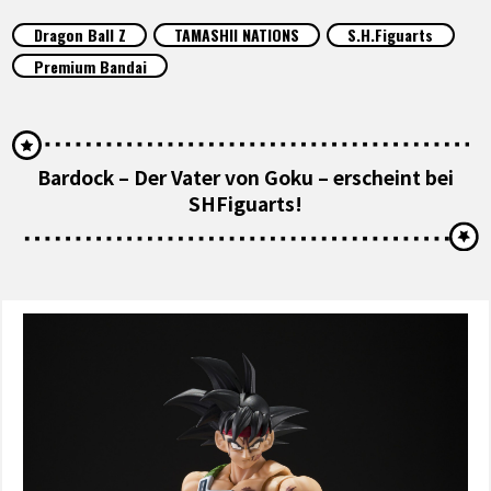
SPECIALS
Dragon Ball Z
TAMASHII NATIONS
S.H.Figuarts
Premium Bandai
INFOS
LANGUAGE
Bardock – Der Vater von Goku – erscheint bei
SHFiguarts!
JP
EN
FR
DE
ES