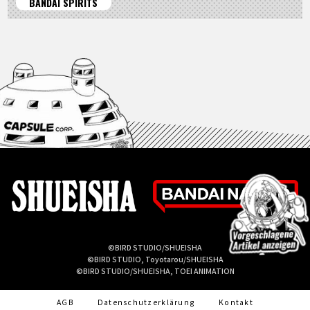
BANDAI SPIRITS
©BIRD STUDIO/SHUEISHA
©BIRD STUDIO, Toyotarou/SHUEISHA
©BIRD STUDIO/SHUEISHA, TOEI ANIMATION
AGB
Datenschutzerklärung
Kontakt