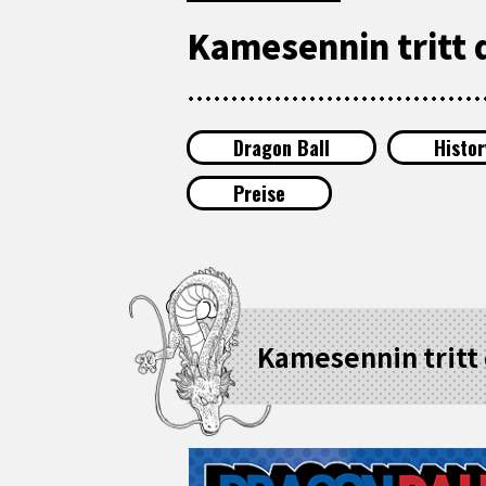
Kamesennin tritt d
Dragon Ball
Histor
Preise
Kamesennin tritt 