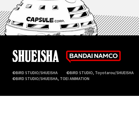
©BIRD STUDIO/SHUEISHA
©BIRD STUDIO, Toyotarou/SHUEISHA
©BIRD STUDIO/SHUEISHA, TOEI ANIMATION