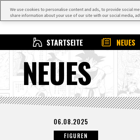
We use cookies to personalise content and ads, to provide social medi
share information about your use of our site with our social media, ad
STARTSEITE
NEUES
NEUES
06.08.2025
FIGUREN