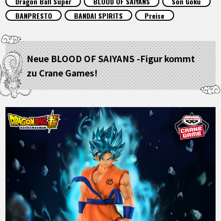
Dragon Ball Super
BLOOD OF SAIYANS
Son Goku
SPECIALS
BANPRESTO
BANDAI SPIRITS
Preise
INFOS
Neue BLOOD OF SAIYANS -Figur kommt
zu Crane Games!
LANGUAGE
JP
EN
FR
DE
ES