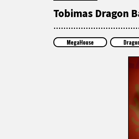
Tobimas Dragon B
MegaHouse
Dragon