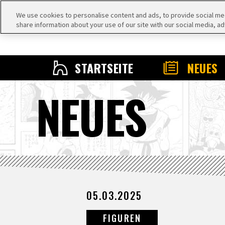
We use cookies to personalise content and ads, to provide social medi
share information about your use of our site with our social media, ad
STARTSEITE
NEUES
NEUES
05.03.2025
FIGUREN