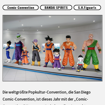
SPECIALS
Comic-Convention
BANDAI SPIRITS
S.H.Figuarts
INFOS
LANGUAGE
JP
EN
FR
DE
ES
Die weltgrößte Popkultur-Convention, die San Diego
Comic-Convention, ist dieses Jahr mit der „Comic-