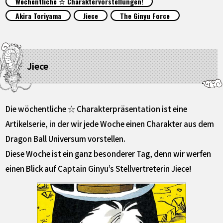
Wöchentliche ☆ Charaktervorstellungen!
SPECIALS
Akira Toriyama
Jiece
The Ginyu Force
INFOS
Jiece
LANGUAGE
JP
EN
FR
DE
ES
Die wöchentliche ☆ Charakterpräsentation ist eine
Artikelserie, in der wir jede Woche einen Charakter aus dem
Dragon Ball Universum vorstellen.
Diese Woche ist ein ganz besonderer Tag, denn wir werfen
einen Blick auf Captain Ginyu’s Stellvertreterin Jiece!