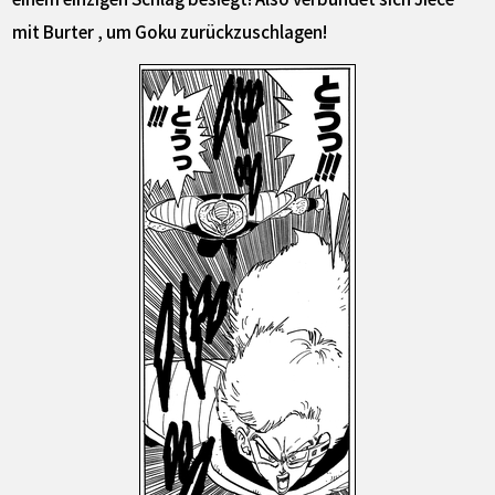
mit Burter , um Goku zurückzuschlagen!