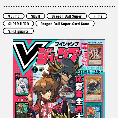
SPECIALS
V Jump
SDBH
Dragon Ball Super
Filme
INFOS
SUPER HERO
Dragon Ball Super-Card Game
S.H.Figuarts
LANGUAGE
JP
EN
FR
DE
ES