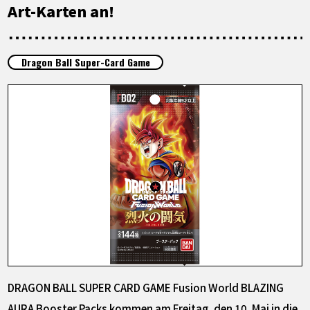
SPECIALS
Art-Karten an!
INFOS
Dragon Ball Super-Card Game
LANGUAGE
JP
EN
FR
DE
ES
DRAGON BALL SUPER CARD GAME Fusion World BLAZING
AURA Booster Packs kommen am Freitag, den 10. Mai in die