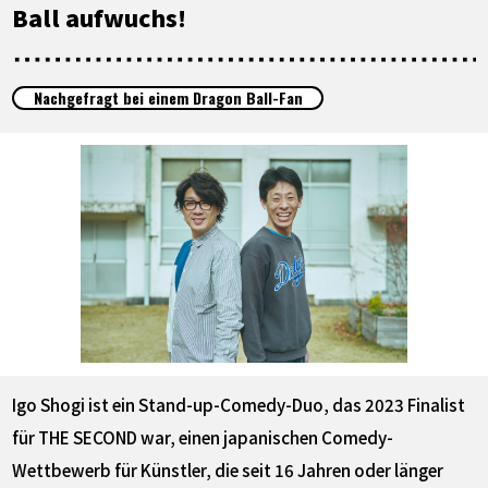
SPECIALS
Ball aufwuchs!
INFOS
Nachgefragt bei einem Dragon Ball-Fan
LANGUAGE
JP
EN
FR
DE
ES
Igo Shogi ist ein Stand-up-Comedy-Duo, das 2023 Finalist
für THE SECOND war, einen japanischen Comedy-
Wettbewerb für Künstler, die seit 16 Jahren oder länger