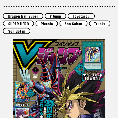
SPECIALS
Dragon Ball Super
V Jump
Toyotarou
INFOS
SUPER HERO
Piccolo
Son Gohan
Trunks
Son Goten
LANGUAGE
JP
EN
FR
DE
ES