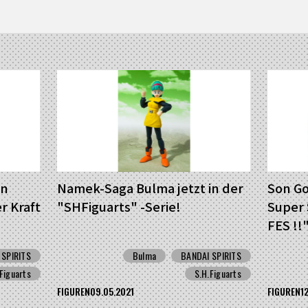
in
Namek-Saga Bulma jetzt in der
Son Go
r Kraft
"SHFiguarts" -Serie!
Super 
FES !!"
 SPIRITS
Bulma
BANDAI SPIRITS
Figuarts
S.H.Figuarts
FIGUREN
09.05.2021
FIGUREN
1