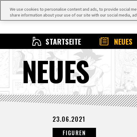
We use cookies to personalise content and ads, to provide social medi
share information about your use of our site with our social media, ad
STARTSEITE
NEUES
NEUES
23.06.2021
FIGUREN