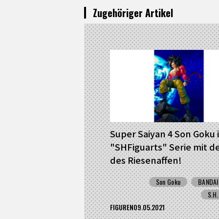
Zugehöriger Artikel
Super Saiyan 4 Son Goku 
"SHFiguarts" Serie mit de
des Riesenaffen!
Son Goku
BANDAI
S.H.
FIGUREN
09.05.2021