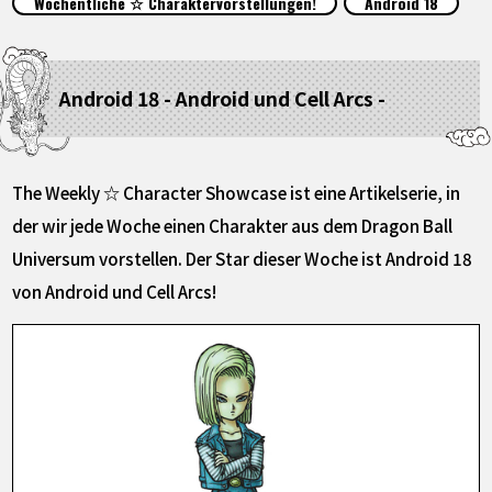
Wöchentliche ☆ Charaktervorstellungen!
Android 18
SPECIALS
INFOS
Android 18 - Android und Cell Arcs -
LANGUAGE
The Weekly ☆ Character Showcase ist eine Artikelserie, in
JP
EN
FR
DE
ES
der wir jede Woche einen Charakter aus dem Dragon Ball
Universum vorstellen. Der Star dieser Woche ist Android 18
von Android und Cell Arcs!