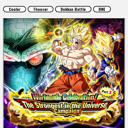
SPECIALS
Cooler
Thouser
Dokkan Battle
BNE
INFOS
LANGUAGE
JP
EN
FR
DE
ES