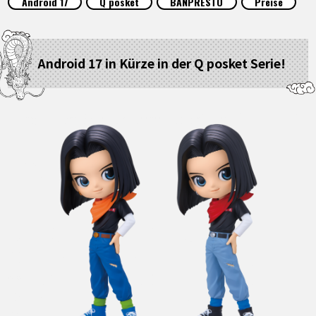
Android 17
Q posket
BANPRESTO
Preise
SPECIALS
INFOS
Android 17 in Kürze in der Q posket Serie!
LANGUAGE
JP
EN
FR
DE
ES