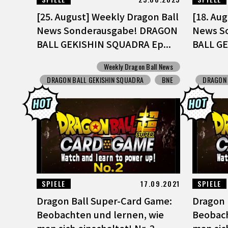
[25. August] Weekly Dragon Ball
[18. Au
News Sonderausgabe! DRAGON
News S
BALL GEKISHIN SQUADRA Ep...
BALL GE
Weekly Dragon Ball News
DRAGON BALL GEKISHIN SQUADRA
BNE
DRAGON 
SPIELE
17.09.2021
SPIELE
Dragon Ball Super-Card Game:
Dragon 
Beobachten und lernen, wie
Beobach
man sich einschaltet! Nr. 2
man sich