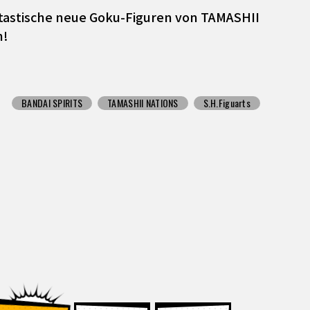
antastische neue Goku-Figuren von TAMASHII
n!
BANDAI SPIRITS
TAMASHII NATIONS
S.H.Figuarts