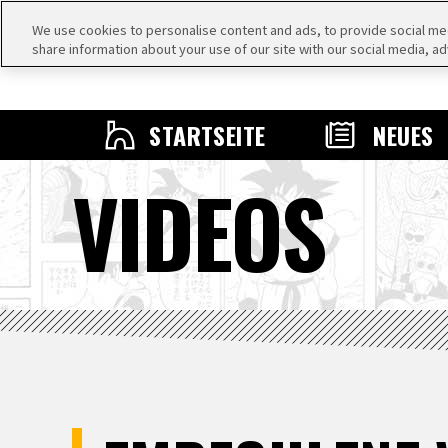
We use cookies to personalise content and ads, to provide social medi
share information about your use of our site with our social media, ad
STARTSEITE
NEUES
VIDEOS