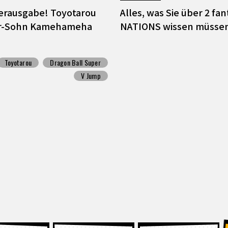
derausgabe! Toyotarou
Alles, was Sie über 2 f
ter-Sohn Kamehameha
NATIONS wissen müsse
Toyotarou
Dragon Ball Super
V Jump