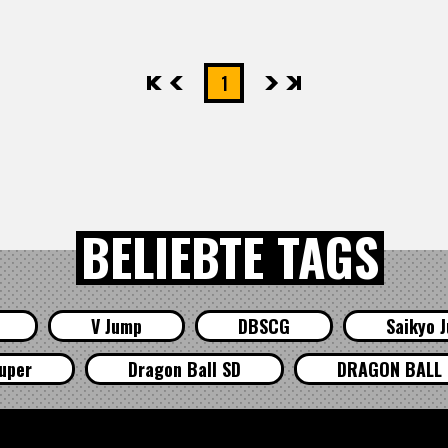
先頭
前へ
1
次へ
最後
BELIEBTE TAGS
V Jump
DBSCG
Saikyo 
uper
Dragon Ball SD
DRAGON BALL 