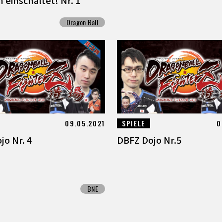
Dragon Ball
09.05.2021
SPIELE
0
jo Nr. 4
DBFZ Dojo Nr.5
BNE