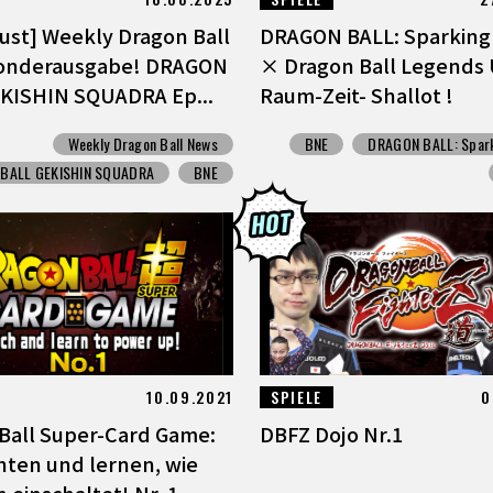
gust] Weekly Dragon Ball
DRAGON BALL: Sparking
onderausgabe! DRAGON
× Dragon Ball Legends 
KISHIN SQUADRA Ep...
Raum-Zeit- Shallot !
Weekly Dragon Ball News
BNE
DRAGON BALL: Spark
BALL GEKISHIN SQUADRA
BNE
10.09.2021
SPIELE
0
Ball Super-Card Game:
DBFZ Dojo Nr.1
ten und lernen, wie
 einschaltet! Nr. 1