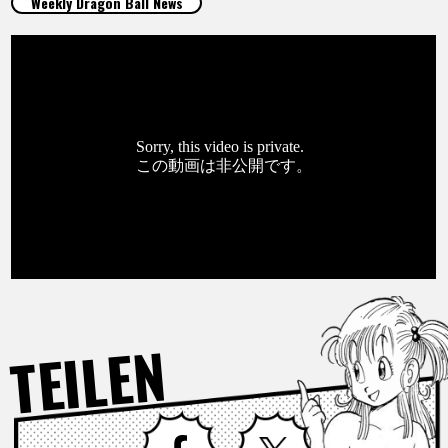
Weekly Dragon Ball News
SPECIALS
INFOS
LANGUAGE
JP
EN
FR
DE
ES
TEILEN
Facebook
X