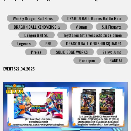
Weekly Dragon Ball News
DRAGON BALL Games Battle Hour
DRAGON BALL XENOVERSE ３
V Jump
S.H.Figuarts
Dragon Ball SD
Toyotarou hat's versucht zu zeichnen
Legends
BNE
DRAGON BALL GEKISHIN SQUADRA
Preise
SOLID EDGE WORKS
Saikyo Jump
Gashapon
BANDAI
EVENTS
27.04.2026