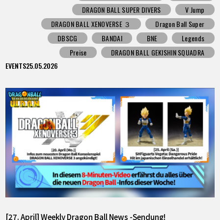
DRAGON BALL SUPER DIVERS
V Jump
DRAGON BALL XENOVERSE ３
Dragon Ball Super
DBSCG
BANDAI
BNE
Legends
Preise
DRAGON BALL GEKISHIN SQUADRA
EVENTS
25.05.2026
[27. April] Weekly Dragon Ball News -Sendung!