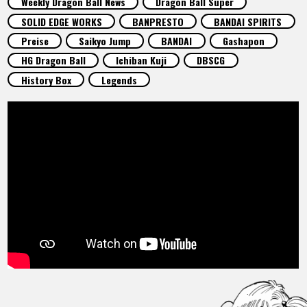
Weekly Dragon Ball News
Dragon Ball Super
SPECIALS
SOLID EDGE WORKS
BANPRESTO
BANDAI SPIRITS
Preise
Saikyo Jump
BANDAI
Gashapon
INFOS
HG Dragon Ball
Ichiban Kuji
DBSCG
History Box
Legends
LANGUAGE
JP
EN
FR
DE
ES