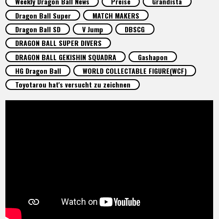
Weekly Dragon Ball News
Preise
Grandista
SPECIALS
Dragon Ball Super
MATCH MAKERS
Dragon Ball SD
V Jump
DBSCG
INFOS
DRAGON BALL SUPER DIVERS
DRAGON BALL GEKISHIN SQUADRA
Gashapon
HG Dragon Ball
WORLD COLLECTABLE FIGURE(WCF)
LANGUAGE
Toyotarou hat's versucht zu zeichnen
JP
EN
FR
DE
ES