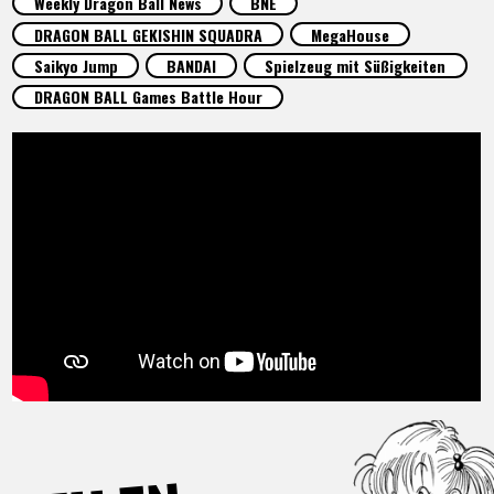
Weekly Dragon Ball News
BNE
SPECIALS
DRAGON BALL GEKISHIN SQUADRA
MegaHouse
Saikyo Jump
BANDAI
Spielzeug mit Süßigkeiten
INFOS
DRAGON BALL Games Battle Hour
LANGUAGE
JP
EN
FR
DE
ES