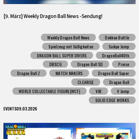
[9. März] Weekly Dragon Ball News -Sendung!
Weekly Dragon Ball News
Dokkan Battle
Spielzeug mit Süßigkeiten
Saikyo Jump
DRAGON BALL SUPER DIVERS
DragonBall40th
DBSCG
Dragon Ball SD
Preise
Dragon Ball Z
MATCH MAKERS
Dragon Ball Super
CLEARISE
Dragon Ball
WORLD COLLECTABLE FIGURE(WCF)
VJB
V Jump
SOLID EDGE WORKS
EVENTS
09.03.2026