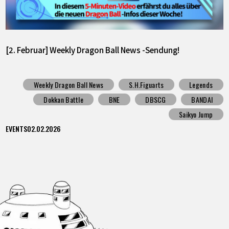
[2. Februar] Weekly Dragon Ball News -Sendung!
Weekly Dragon Ball News
S.H.Figuarts
Legends
Dokkan Battle
BNE
DBSCG
BANDAI
Saikyo Jump
EVENTS
02.02.2026