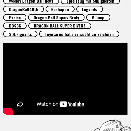
Weekly Dragon Ball News
Spielzeug mit Süßigkeiten
SPECIALS
DragonBall40th
Gashapon
Legends
Preise
Dragon Ball Super: Broly
V Jump
INFOS
DBSCG
DRAGON BALL SUPER DIVERS
S.H.Figuarts
Toyotarou hat's versucht zu zeichnen
LANGUAGE
JP
EN
FR
DE
ES