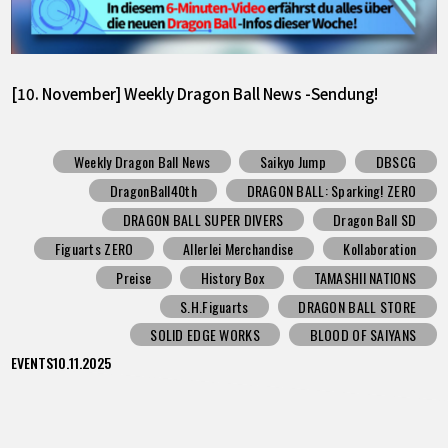
[10. November] Weekly Dragon Ball News -Sendung!
Weekly Dragon Ball News
Saikyo Jump
DBSCG
DragonBall40th
DRAGON BALL: Sparking! ZERO
DRAGON BALL SUPER DIVERS
Dragon Ball SD
Figuarts ZERO
Allerlei Merchandise
Kollaboration
Preise
History Box
TAMASHII NATIONS
S.H.Figuarts
DRAGON BALL STORE
SOLID EDGE WORKS
BLOOD OF SAIYANS
EVENTS
10.11.2025