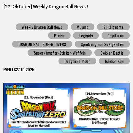
[27. Oktober] Weekly Dragon Ball News !
Weekly Dragon Ball News
V Jump
S.H.Figuarts
Preise
Legends
Toyotarou
DRAGON BALL SUPER DIVERS
Spielzeug mit Süßigkeiten
Superkämpfer-Sticker-Waffeln
Dokkan Battle
DragonBall40th
Ichiban Kuji
EVENTS
27.10.2025