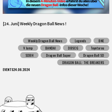
[24. Juni] Weekly Dragon Ball News !
Weekly Dragon Ball News
Legends
BNE
V Jump
BANDAI
DBSCG
Toyotarou
SDBH
Dragon Ball Super
Dragon Ball SD
DRAGON BALL: THE BREAKERS
EVENTS
24.06.2024