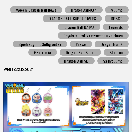
Weekly Dragon Ball News
DragonBall40th
V Jump
DRAGON BALL SUPER DIVERS
DBSCG
Dragon Ball DAIMA
Legends
Toyotarou hat's versucht zu zeichnen
Spielzeug mit Süßigkeiten
Preise
Dragon Ball Z
G×materia
Dragon Ball Super
Shenron
Dragon Ball SD
Saikyo Jump
EVENTS
23.12.2024