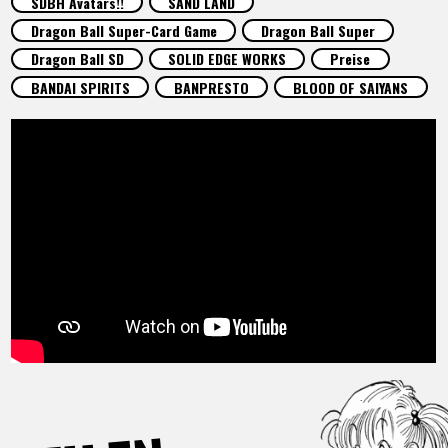
SDBH Avatars!!
SAND LAND
SPECIALS
Dragon Ball Super-Card Game
Dragon Ball Super
Dragon Ball SD
SOLID EDGE WORKS
Preise
INFOS
BANDAI SPIRITS
BANPRESTO
BLOOD OF SAIYANS
LANGUAGE
JP
EN
FR
DE
ES