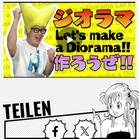
SPECIALS
INFOS
LANGUAGE
JP
EN
FR
DE
ES
TEILEN
Facebook
X