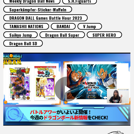
Weekly Dragon Ball News
S.H.Figuarts
SPECIALS
Superkämpfer-Sticker-Waffeln
DRAGON BALL Games Battle Hour 2023
INFOS
TAMASHII NATIONS
BANDAI
V Jump
Saikyo Jump
Dragon Ball Super
SUPER HERO
Dragon Ball SD
LANGUAGE
JP
EN
FR
DE
ES