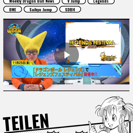
Weekly Dragon Ball News
V Jump
Legends
SPECIALS
BNE
Saikyo Jump
SDBH
INFOS
LANGUAGE
JP
EN
FR
DE
ES
TEILEN