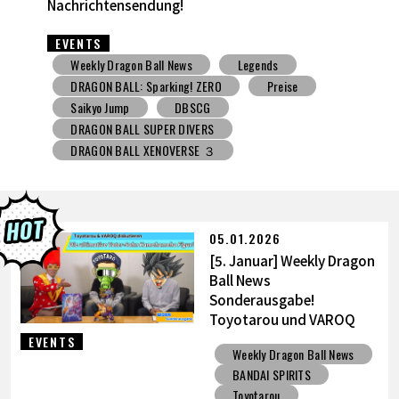
EVENTS
Weekly Dragon Ball News
Spielzeug mit Süßigkeiten
V Jump
DBSCG
DRAGON BALL SUPER DIVERS
DRAGON BALL XENOVERSE ３
DRAGON BALL GEKISHIN SQUADRA
BNE
Grandista
BLOOD OF SAIYANS
Preise
BANPRESTO
Comic-Convention
Toyotarou hat's versucht zu zeichnen
05.01.2026
DRAGON BALL: Sparking! ZERO
Gashapon
[5. Januar] Weekly Dragon
BANDAI
Ball News
Sonderausgabe!
Toyotarou und VAROQ
diskutieren die ultimative
EVENTS
Weekly Dragon Ball News
Vater-Sohn Kamehameha
BANDAI SPIRITS
Figur!
Toyotarou