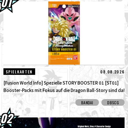
01.08.2026
Dragon Ball Super Divers Battle of Saiyans
Advance Packs jetzt im Angebot!
30.07.2026
DRAGON BALL: Funkelnd! ZEROs neuer,
bahnbrechender NEO- DLC ist da! Sieh...
30.07.2026
[Interview mit Hironobu Kageyama!]
DRAGON BALL: Sparking! Der Titel...
08.08.2026
SPIELKARTEN
[Fusion World Info] Spezielle STORY BOOSTER 01 [ST01]
Booster-Packs mit Fokus auf die Dragon Ball-Story sind da!
Hier sind alle alternativen Karten!
BANDAI
DBSCG