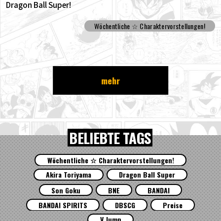
Dragon Ball Super!
Wöchentliche ☆ Charaktervorstellungen!
mehr
BELIEBTE TAGS
Wöchentliche ☆ Charaktervorstellungen!
Akira Toriyama
Dragon Ball Super
Son Goku
BNE
BANDAI
BANDAI SPIRITS
DBSCG
Preise
V Jump