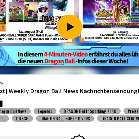
26
li] Weekly Dragon Ball News -Sendung!
ragon Ball News
Spielzeug mit Süßigkeiten
V Jump
DBSCG
BALL SUPER DIVERS
DRAGON BALL XENOVERSE ３
BALL GEKISHIN SQUADRA
BNE
Grandista
BLOOD OF SAIYANS
BANPRESTO
Comic-Convention
Toyotarou hat's versucht zu zeich