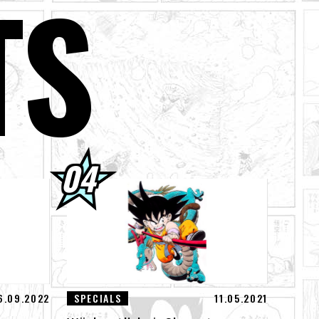
TS
ebot!
! Sieh dir die
llied „ZERO“ für
gen den God of
6.09.2022
SPECIALS
11.05.2021