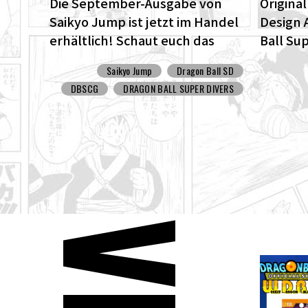
Die September-Ausgabe von
Origina
Saikyo Jump ist jetzt im Handel
Design 
erhältlich! Schaut euch das
Ball Su
fantastische Dragon Ball SD
ENHANCE
Saikyo Jump
Dragon Ball SD
Cover und all die tollen
Dragon 
DBSCG
DRAGON BALL SUPER DIVERS
Bonusinhalte an!