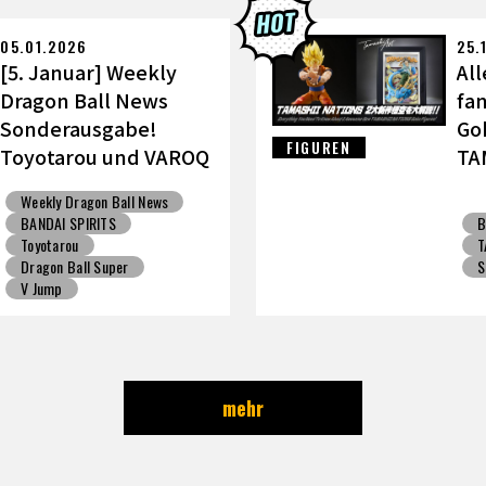
ALL: Sparking! ZERO
Gashapon
BANDAI
05.01.2026
25.
[5. Januar] Weekly
All
Dragon Ball News
fa
Sonderausgabe!
Go
FIGUREN
Toyotarou und VAROQ
TA
diskutieren die
wi
Weekly Dragon Ball News
ultimative Vater-Sohn
BANDAI SPIRITS
B
Kamehameha Figur!
Toyotarou
T
Dragon Ball Super
S
V Jump
mehr