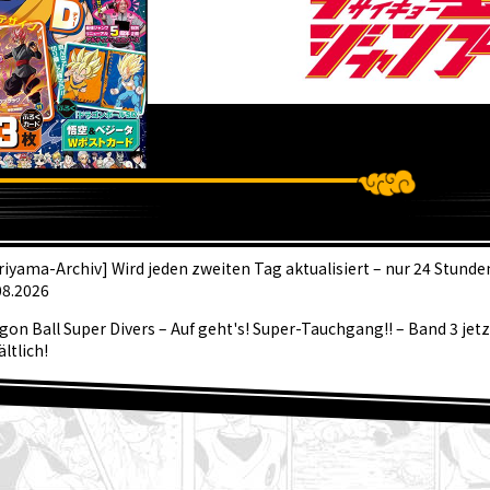
KTUEL
riyama-Archiv] Wird jeden zweiten Tag aktualisiert – nur 24 Stunde
08.2026
gon Ball Super Divers – Auf geht's! Super-Tauchgang!! – Band 3 jet
ältlich!
 September-Ausgabe von Saikyo Jump ist jetzt im Handel erhältlich
tastische Dragon Ball SD Cover und all die tollen Bonusinhalte an!
hentliche ☆ Charaktervorstellung #267: Granolah aus Dragon Ball
 August] Weekly Dragon Ball News Nachrichtensendung!