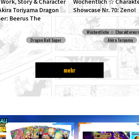
l Work, Story & Character
Wöchentlich ☆ Charakte
Akira Toriyama Dragon
Showcase Nr. 70: Zeno!
per: Beerus The
D edition of the anime
Wöchentliche ☆ Charaktervors
Ball Super begins anew!
Dragon Ball Super
Akira Toriyama
mehr