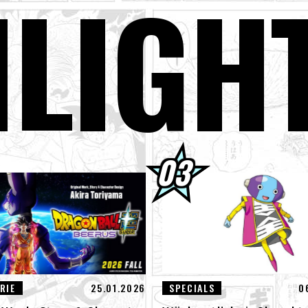
H
LIGH
er Saiyan Goku schließt sich der BLOOD OF SAIYANS -Serie an!
gon Ball Super Divers Battle of Saiyans Advance Packs jetzt im Ang
GON BALL: Funkelnd! ZEROs neuer, bahnbrechender NEO- DLC ist da
der der neuen Features an!
terview mit Hironobu Kageyama!] DRAGON BALL: Sparking! Der Tite
 neuen NEO- DLC ist jetzt erhältlich!
01] Toyotarou versuchte zu zeichnen: Eine bestimmte Figur, die ge
truction Beerus kämpfte!
RIE
25.01.2026
SPECIALS
0