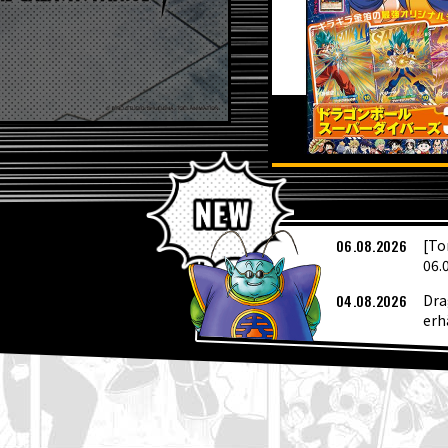
A
06.08.2026
[To
06.
04.08.2026
Dra
erh
04.08.2026
Die
fan
04.08.2026
Wöc
03.08.2026
[3.