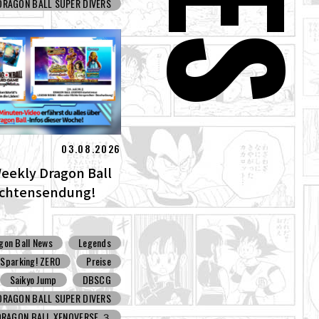
DRAGON BALL SUPER DIVERS
03.08.2026
Weekly Dragon Ball
ichtensendung!
gon Ball News
Legends
Sparking! ZERO
Preise
Saikyo Jump
DBSCG
DRAGON BALL SUPER DIVERS
DRAGON BALL XENOVERSE ３