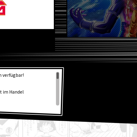
L
n verfügbar!
zt im Handel
! Schaut euch das
 Super!