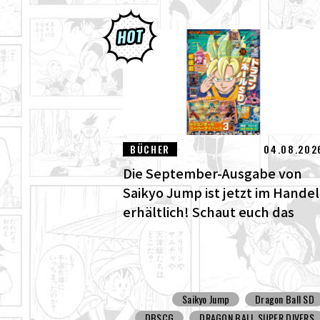
BÜCHER
04.08.202
Die September-Ausgabe von
Saikyo Jump ist jetzt im Handel
erhältlich! Schaut euch das
fantastische Dragon Ball SD
Cover und all die tollen
Bonusinhalte an!
Saikyo Jump
Dragon Ball SD
DBSCG
DRAGON BALL SUPER DIVERS