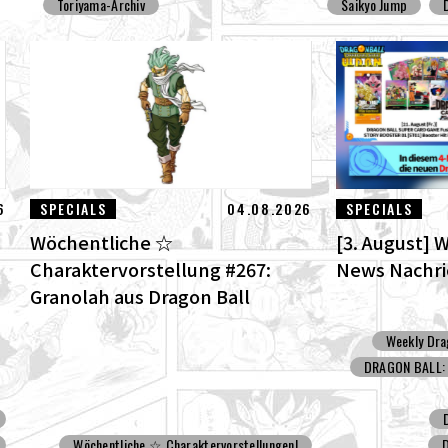
Toriyama-Archiv
Saikyo Jump
6
SPECIALS
04.08.2026
SPECIALS
Wöchentliche ☆
[3. August] 
Charaktervorstellung #267:
News Nachr
Granolah aus Dragon Ball
Super!
Weekly Dra
DRAGON BALL: 
Wöchentliche ☆ Charaktervorstellungen!