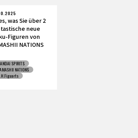
Toyotarou hat's versucht zu zeichnen
JUMP VICTORY CARNIV
10.2025
es, was Sie über 2
ntastische neue
ku-Figuren von
MASHII NATIONS
ssen müssen!
ANDAI SPIRITS
AMASHII NATIONS
.H.Figuarts