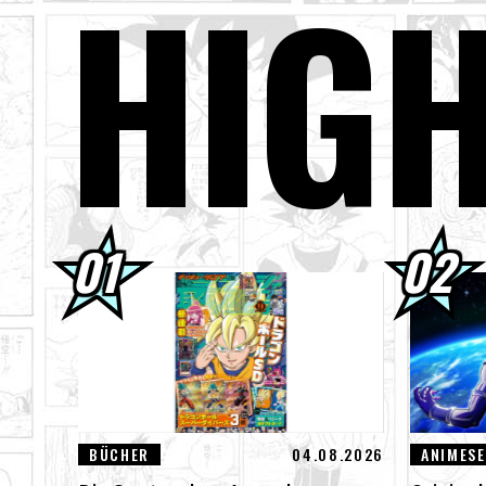
HIG
03.08.2026
Sup
01.08.2026
Dra
30.07.2026
DRA
Bil
30.07.2026
[In
den
29.07.2026
[#1
Des
BÜCHER
04.08.2026
ANIMESE